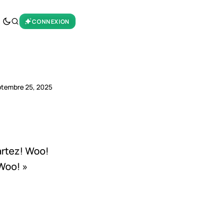
CONNEXION
ptembre 25, 2025
artez! Woo!
 Woo! »