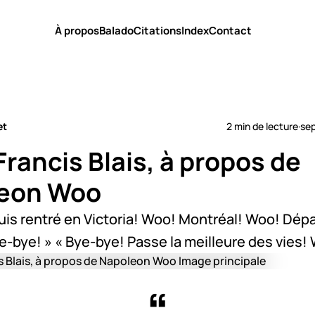
À propos
Balado
Citations
Index
Contact
et
2 min de lecture
·
se
rancis Blais, à propos de
eon Woo
uis rentré en Victoria! Woo! Montréal! Woo! Dép
e-bye! » « Bye-bye! Passe la meilleure des vies!