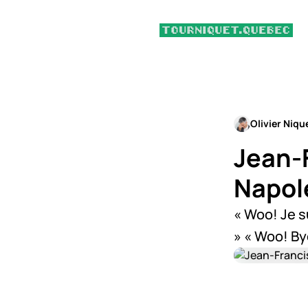
Olivier Niqu
Jean-F
Napol
« Woo! Je s
» « Woo! By