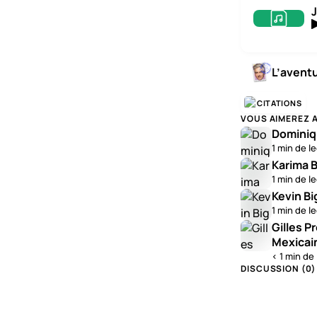
J
L’avent
CITATIONS
VOUS AIMEREZ 
Dominiq
1 min de l
Karima B
1 min de l
Kevin Bi
1 min de l
Gilles P
Mexicai
< 1 min de
DISCUSSION (
0
)