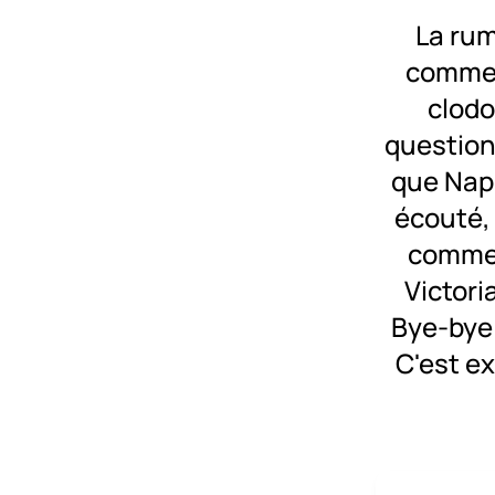
La rum
comme «
clodo
question
que Napo
écouté, 
comme 
Victori
Bye-bye!
C'est e