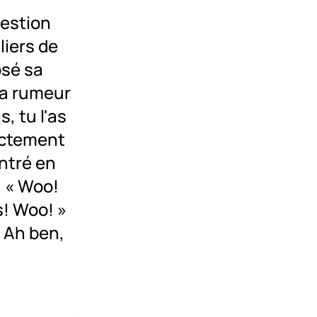
uestion
liers de
osé sa
la rumeur
, tu l'as
xactement
ntré en
» « Woo!
s! Woo! »
 Ah ben,