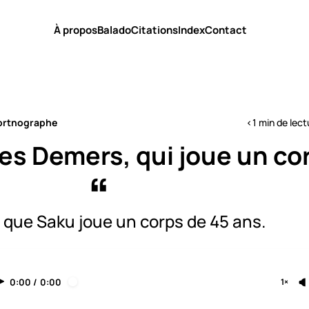
À propos
Balado
Citations
Index
Contact
ortnographe
<1 min de lect
es Demers, qui joue un co
 que Saku joue un corps de 45 ans.
0:00
/
0:00
1×