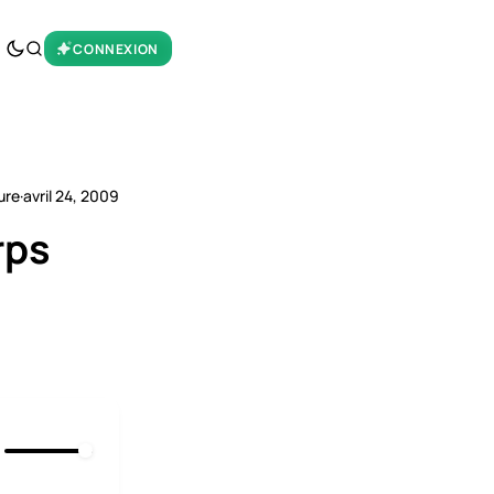
CONNEXION
ure
·
avril 24, 2009
rps