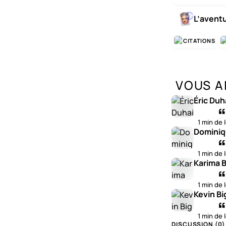
L’avent
CITATIONS
VOUS A
Éric Duh
1 min de 
Dominiq
1 min de 
Karima B
1 min de 
Kevin Bi
1 min de 
DISCUSSION (
0
)