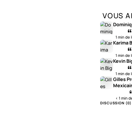
VOUS A
Dominiq
1 min de 
Karima B
1 min de 
Kevin Bi
1 min de 
Gilles P
Mexicai
< 1 min d
DISCUSSION (
0
)