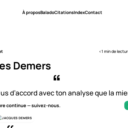
À propos
Balado
Citations
Index
Contact
et
<1 min de lectu
es Demers
plus d’accord avec ton analyse que la mi
ure continue — suivez-nous.
JACQUES DEMERS