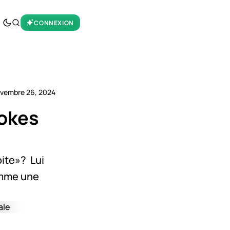
CONNEXION
vembre 26, 2024
wokes
oite»? Lui
comme une