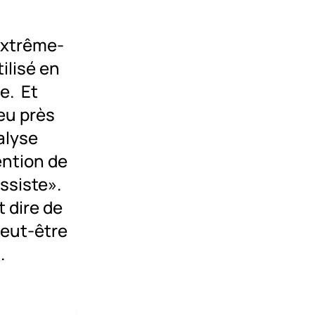
«extrême-
ilisé en
e. Et
eu près
alyse
ention de
essiste».
t dire de
peut-être
.