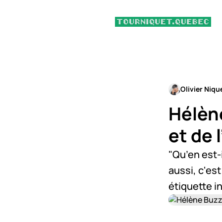
Olivier Niqu
Hélèn
et de 
"Qu’en est-
aussi, c'es
étiquette i