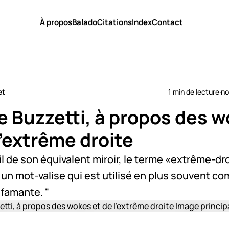
À propos
Balado
Citations
Index
Contact
et
1 min de lecture
·
no
e Buzzetti, à propos des 
l'extrême droite
il de son équivalent miroir, le terme «extrême-dr
t un mot-valise qui est utilisé en plus souvent 
nfamante. "