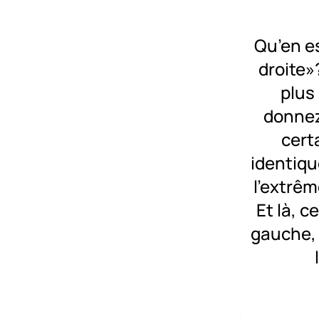
Qu’en es
droite»
plus
donnez
cert
identiqu
l'extrêm
Et là, c
gauche, 