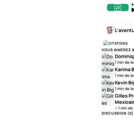
L’avent
CITATIONS
VOUS AIMEREZ 
Dominiq
1 min de l
Karima B
1 min de l
Kevin Bi
1 min de l
Gilles P
Mexicai
< 1 min de
DISCUSSION (
0
)