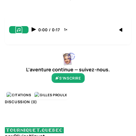
0:00
/
0:17
1×
L’aventure continue — suivez-nous.
S’INSCRIRE
CITATIONS
GILLES PROULX
DISCUSSION (
0
)