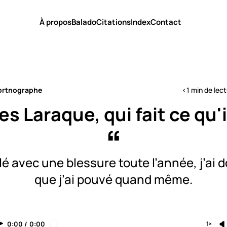
À propos
Balado
Citations
Index
Contact
ortnographe
<1 min de lec
s Laraque, qui fait ce qu'i
alé avec une blessure toute l’année, j’ai 
que j’ai pouvé quand même.
0:00
/
0:00
1×