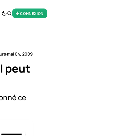
CONNEXION
ture
·
mai 04, 2009
l peut
donné ce