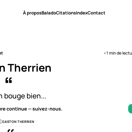
À propos
Balado
Citations
Index
Contact
et
<1 min de lect
n Therrien
 bouge bien...
ure continue — suivez-nous.
GASTON THERRIEN