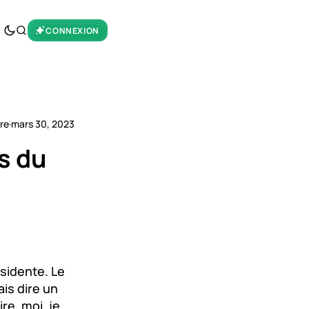
CONNEXION
ure
·
mars 30, 2023
s du
sidente. Le
ais dire un
re, moi, je