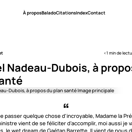
À propos
Balado
Citations
Index
Contact
et
<1 min de lect
el Nadeau-Dubois, à propo
santé
e se passer quelque chose d'incroyable, Madame la Pré
nistre vient de se féliciter d'accomplir, moi aussi je v
s, le wet dream de Gaétan Barrette. Il vient de nous di