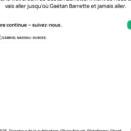
vais aller jusqu'où Gaétan Barrette et jamais aller.
ure continue — suivez-nous.
GABRIEL NADEAU-DUBOIS
2025. Directeur de la publication: Olivier Niquet. Plateforme: Ghost.