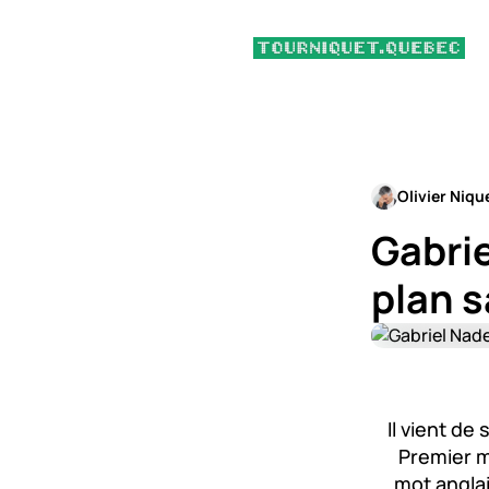
Olivier Niqu
Gabri
plan 
Il vient d
Premier mi
mot anglai