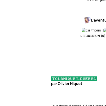
L’avent
CITATIONS
DISCUSSION (
0
)
par Olivier Niquet
Tous droits réservés, Olivier Niquet 