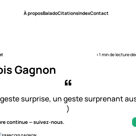
À propos
Balado
Citations
Index
Contact
et
<1 min de lecture
·
dé
ois Gagnon
geste surprise, un geste surprenant auss
)
ure continue — suivez-nous.
FRANÇOIS GAGNON