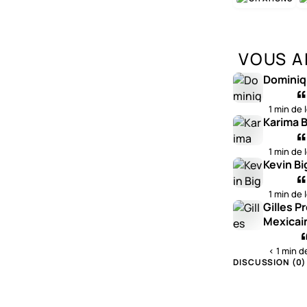
VOUS A
Dominiq
1 min de 
Karima B
1 min de 
Kevin Bi
1 min de 
Gilles P
Mexicai
< 1 min d
DISCUSSION (
0
)