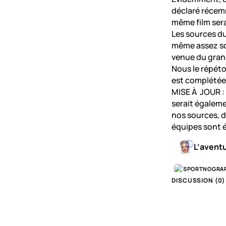
déclaré récemm
même film sera
Les sources d
même assez so
venue du gran
Nous le répéto
est complétée,
MISE À JOUR : 
serait égaleme
nos sources, da
équipes sont é
L’avent
SPORTNOGRA
DISCUSSION (
0
)