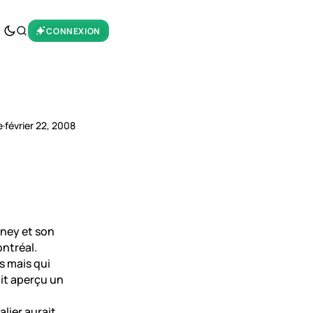
CONNEXION
e
·
février 22, 2008
iney et son
ntréal.
s mais qui
it aperçu un
lier aurait