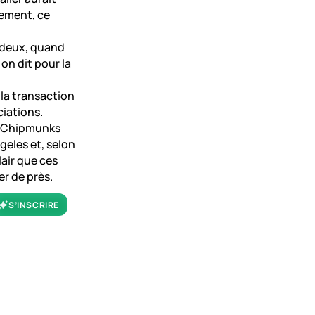
sement, ce
 deux, quand
on dit pour la
 la transaction
ciations.
es Chipmunks
geles et, selon
lair que ces
r de près.
S’INSCRIRE