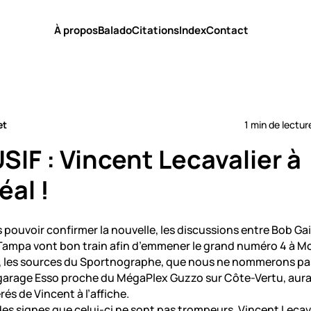
À propos
Balado
Citations
Index
Contact
et
1 min de lectur
IF : Vincent Lecavalier à
al !
 pouvoir confirmer la nouvelle, les discussions entre Bob Ga
ampa vont bon train afin d’emmener le grand numéro 4 à Mo
, les sources du Sportnographe, que nous ne nommerons pa
 garage Esso proche du MégaPlex Guzzo sur Côte-Vertu, aura
rés de Vincent à l’affiche.
s signes que celui-ci ne sont pas trompeurs. Vincent Lecava