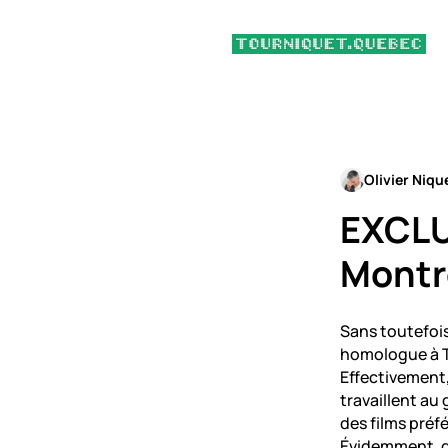
Olivier Niqu
EXCLUS
Montré
Sans toutefois
homologue à T
Effectivement
travaillent au
des films préfé
Évidemment, de