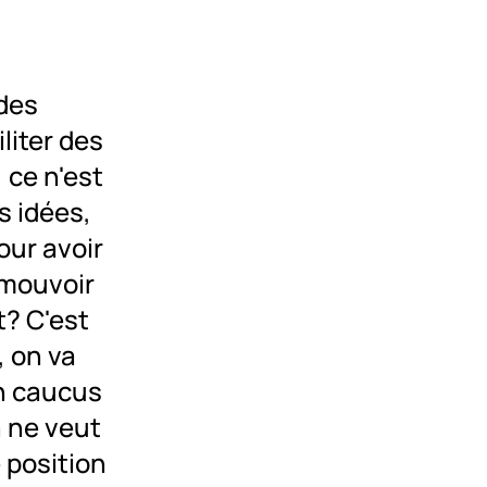
des
liter des
 ce n'est
 idées,
our avoir
omouvoir
t? C'est
, on va
un caucus
a ne veut
 position