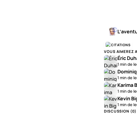
0:00
/
0:27
L’avent
CITATIONS
VOUS AIMEREZ 
Éric Duh
1 min de l
Dominiq
1 min de l
Karima B
1 min de l
Kevin Bi
1 min de l
DISCUSSION (
0
)