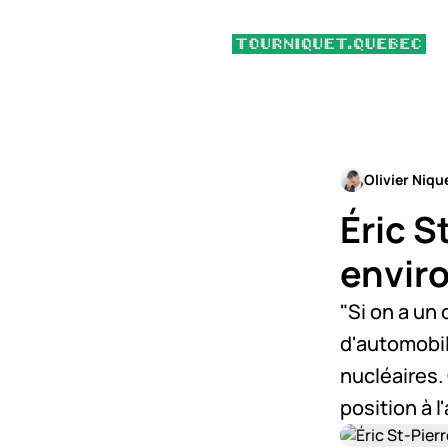
Olivier Niqu
Éric S
envir
"Si on a un
d'automobil
nucléaires.
position à l