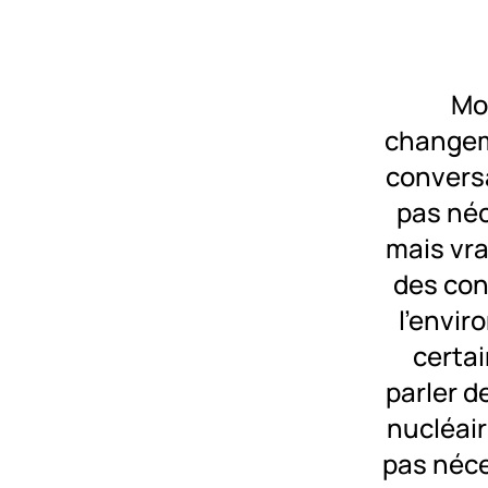
Mo
changeme
conversa
pas né
mais vra
des con
l'envir
certai
parler d
nucléair
pas néce