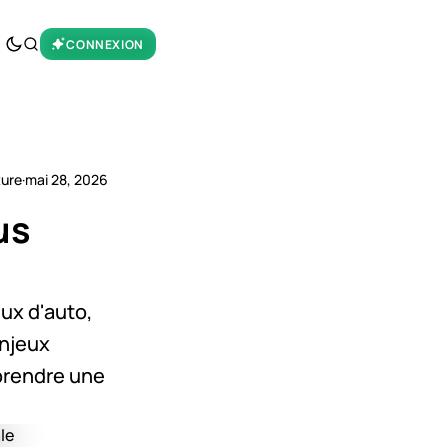
CONNEXION
ture
·
mai 28, 2026
us
eux d'auto,
enjeux
prendre une