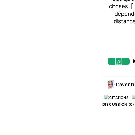
choses. [.
dépendan
distance
L’avent
CITATIONS
DISCUSSION (
0
)