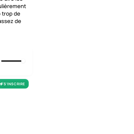
culièrement
p trop de
 assez de
S’INSCRIRE