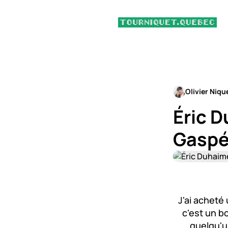
Olivier Niqu
Éric D
Gaspé
J'ai acheté
c'est un b
quelqu'un