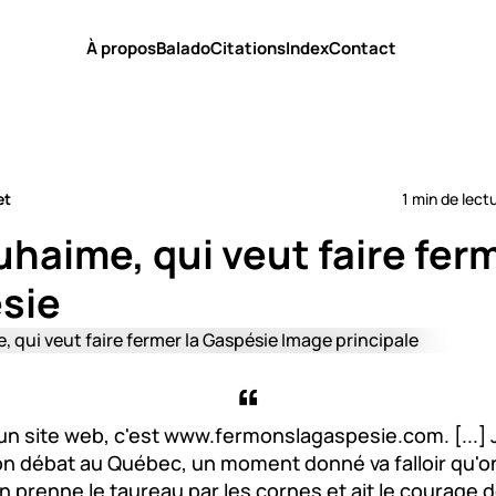
À propos
Balado
Citations
Index
Contact
et
1 min de lect
uhaime, qui veut faire ferm
sie
 un site web, c'est www.fermonslagaspesie.com. [...]
on débat au Québec, un moment donné va falloir qu'on l
 prenne le taureau par les cornes et ait le courage d