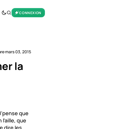
CONNEXION
ure
·
mars 03, 2015
er la
 J'pense que
'aille, que
e dire les