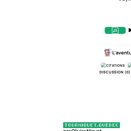
L’avent
CITATIONS
DISCUSSION (
0
)