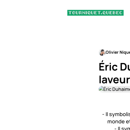
Olivier Niqu
Éric D
laveu
- Il symbol
monde et 
- Il s