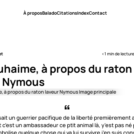
À propos
Balado
Citations
Index
Contact
et
<1 min de lectur
uhaime, à propos du raton
r Nymous
isait un guerrier pacifique de la liberté premièrement
c’est un ambassadeur ce ptit animal là, y’est pas né 
ymbolise quelque chose qui va lui survivre j’en suis con