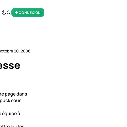
CONNEXION
octobre 20, 2006
esse
ère page dans
 puck sous
e équipe à
ettre sur les