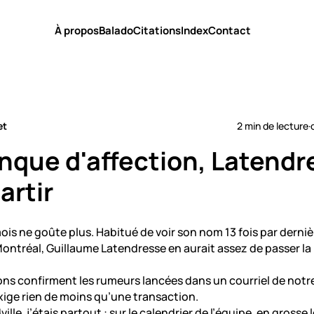
À propos
Balado
Citations
Index
Contact
et
2 min de lecture
·
nque d'affection, Latendr
artir
ois ne goûte plus. Habitué de voir son nom 13 fois par derni
Montréal, Guillaume Latendresse en aurait assez de passer la
ns confirment les rumeurs lancées dans un courriel de notr
’exige rien de moins qu’une transaction.
le, j’étais partout : sur le calendrier de l’équipe, en grosse l