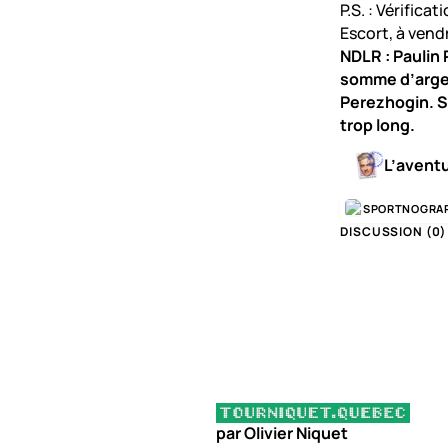
P.S. : Vérifica
Escort, à vendr
NDLR : Paulin 
somme d’argen
Perezhogin. S
trop long.
L’avent
SPORTNOGRA
DISCUSSION (
0
)
par Olivier Niquet