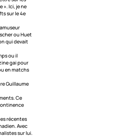
. Ici, je ne
ts sur le 4e
L’amuseur
bischer ou Huet
on qui devait
ps ou il
ine gai pour
 ou en matchs
dire Guillaume
ements. Ce
ncontinence
 des récentes
nadien. Avec
alistes sur lui.