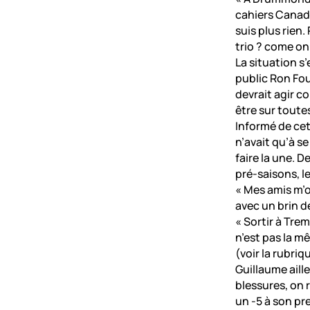
cahiers Canada
suis plus rien.
trio ? come on 
La situation s
public Ron Fou
devrait agir c
être sur toutes
Informé de cet
n’avait qu’à 
faire la une. 
pré-saisons, l
« Mes amis m’on
avec un brin d
« Sortir à Tre
n’est pas la 
(voir la rubriq
Guillaume aill
blessures, on 
un -5 à son pre