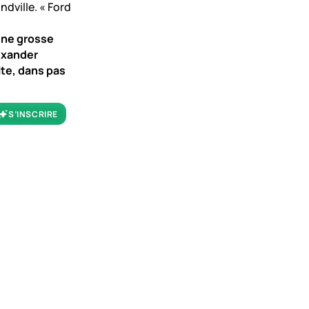
ondville. « Ford
’une grosse
exander
ite, dans pas
S’INSCRIRE