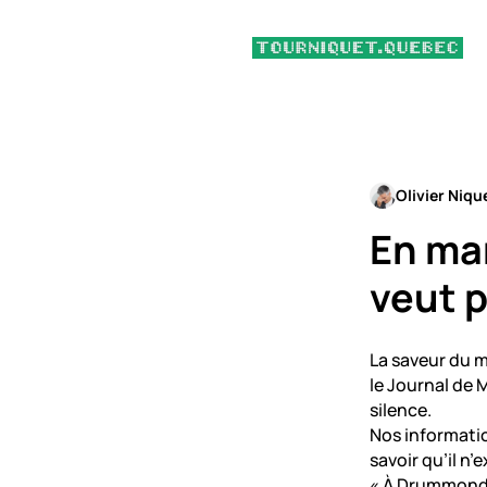
Olivier Niqu
En ma
veut p
La saveur du m
le Journal de 
silence.
Nos informatio
savoir qu’il n
« À Drummondvil