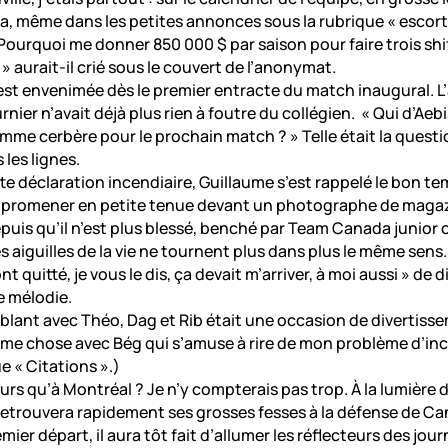
, même dans les petites annonces sous la rubrique « escorte »
 Pourquoi me donner 850 000 $ par saison pour faire trois shif
» aurait-il crié sous le couvert de l’anonymat.
’est envenimée dès le premier entracte du match inaugural. 
rnier n’avait déjà plus rien à foutre du collégien. « Qui d’Ae
omme cerbère pour le prochain match ? » Telle était la questi
 les lignes.
te déclaration incendiaire, Guillaume s’est rappelé le bon tem
se promener en petite tenue devant un photographe de magaz
Depuis qu’il n’est plus blessé, benché par Team Canada junior
es aiguilles de la vie ne tournent plus dans plus le même sens.
t quitté, je vous le dis, ça devait m’arriver, à moi aussi » de 
e mélodie.
mblant avec Théo, Dag et Rib était une occasion de divertiss
même chose avec Bég qui s’amuse à rire de mon problème d’i
ue « Citations ».)
eurs qu’à Montréal ? Je n’y compterais pas trop. À la lumière
retrouvera rapidement ses grosses fesses à la défense de Ca
mier départ, il aura tôt fait d’allumer les réflecteurs des journ