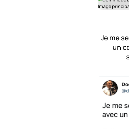
Je me se
un co