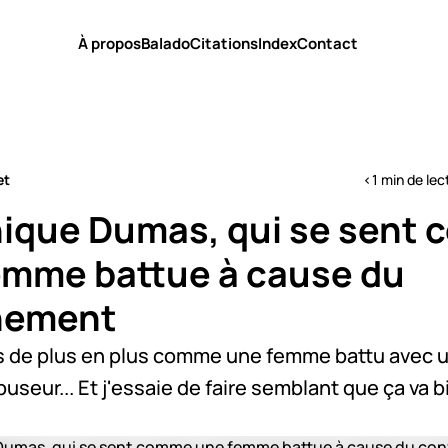
À propos
Balado
Citations
Index
Contact
et
<1 min de lec
ique Dumas, qui se sent
emme battue à cause du
nement
s de plus en plus comme une femme battu avec u
buseur... Et j'essaie de faire semblant que ça va b