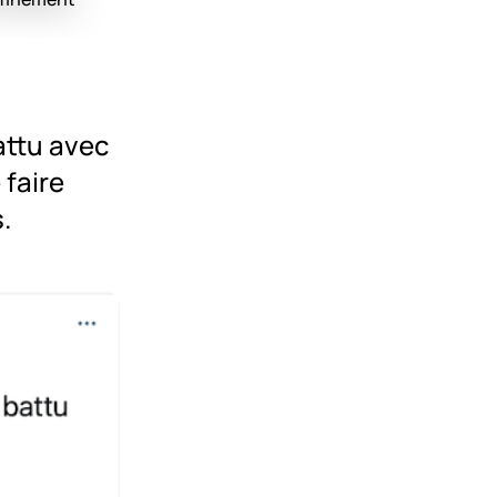
attu avec
 faire
.