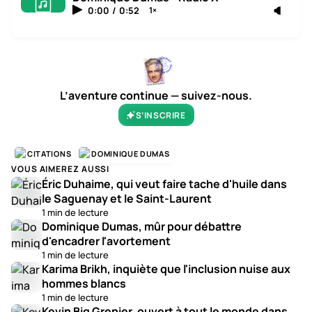
0:00
/
0:52
1×
L’aventure continue — suivez-nous.
S’INSCRIRE
CITATIONS
DOMINIQUE DUMAS
VOUS AIMEREZ AUSSI
Éric Duhaime, qui veut faire tache d'huile dans
le Saguenay et le Saint-Laurent
1 min de lecture
Dominique Dumas, mûr pour débattre
d'encadrer l'avortement
1 min de lecture
Karima Brikh, inquiète que l'inclusion nuise aux
hommes blancs
1 min de lecture
Kevin Big Grenier, ouvert à tout le monde dans