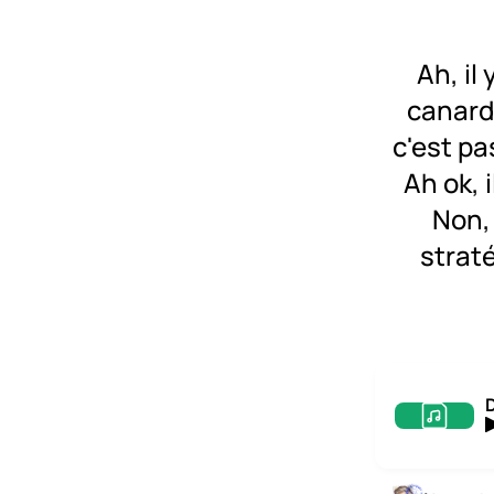
Ah, il
canards
c'est pa
Ah ok, 
Non, 
strat
D