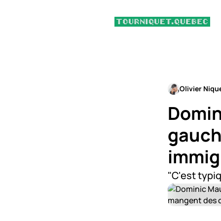
Olivier Niqu
Domini
gauche
immig
"C'est typi