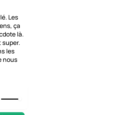
lé. Les
iens, ça
cdote là.
t super.
ns les
e nous