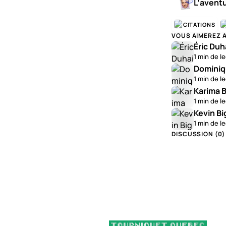
L’avent
CITATIONS
VOUS AIMEREZ 
Éric Duh
1 min de l
Dominiq
1 min de l
Karima B
1 min de l
Kevin Bi
1 min de l
DISCUSSION (
0
)