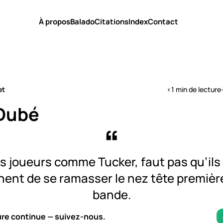
À propos
Balado
Citations
Index
Contact
et
<1 min de lecture
·
Dubé
s joueurs comme Tucker, faut pas qu’ils
ent de se ramasser le nez tête premièr
bande.
ure continue — suivez-nous.