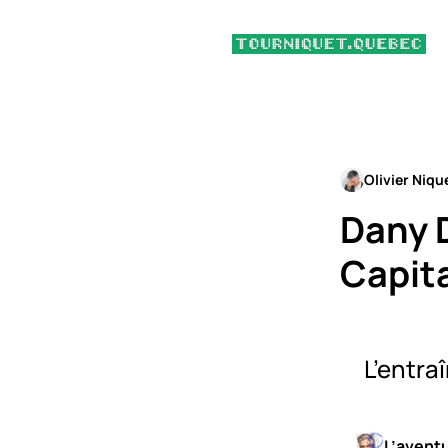
Olivier Niqu
Dany 
Capit
L’entra
L’avent