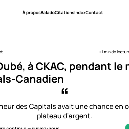
À propos
Balado
Citations
Index
Contact
et
<1 min de lectur
Dubé, à CKAC, pendant le
als-Canadien
îneur des Capitals avait une chance en o
plateau d’argent.
ure continue — suivez-nous.