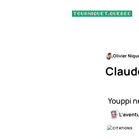
Olivier Niqu
Claud
Youppi n
L’avent
CITATIONS