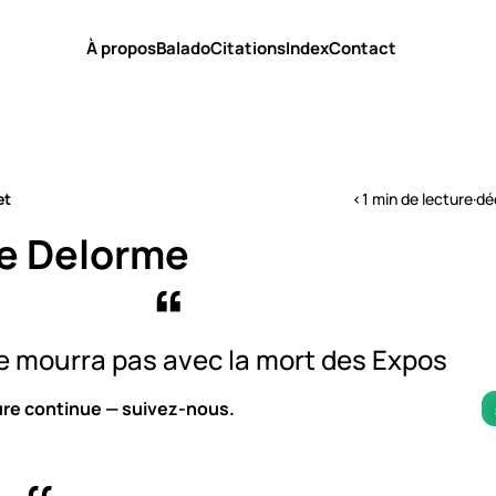
À propos
Balado
Citations
Index
Contact
et
<1 min de lecture
·
dé
e Delorme
e mourra pas avec la mort des Expos
ure continue — suivez-nous.