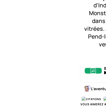
d'In
Monste
dans 
vitrées.
Pend-l
ve
L’avent
CITATIONS
VOUS AIMEREZ 