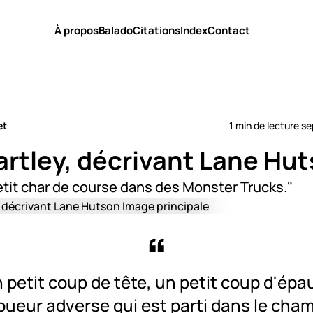
À propos
Balado
Citations
Index
Contact
et
1 min de lecture
·
se
artley, décrivant Lane Hu
etit char de course dans des Monster Trucks."
 petit coup de tête, un petit coup d'épau
joueur adverse qui est parti dans le cha