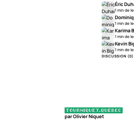
Éric Duh
1 min de l
Dominiq
1 min de l
Karima B
1 min de l
Kevin Bi
1 min de l
DISCUSSION (
0
)
par Olivier Niquet