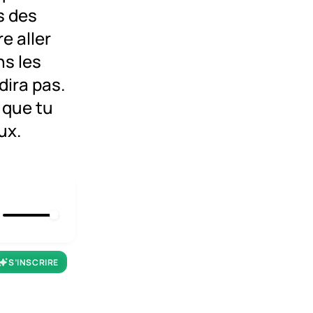
s des
e aller
ns les
dira pas.
 que tu
ux.
S’INSCRIRE