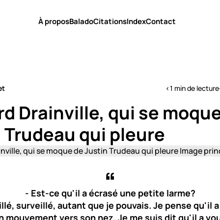
À propos
Balado
Citations
Index
Contact
et
<1 min de lecture
d Drainville, qui se moqu
 Trudeau qui pleure
- Est-ce qu'il a écrasé une petite larme?
illé, surveillé, autant que je pouvais. Je pense qu'il a
n mouvement vers son nez. Je me suis dit qu'il a vou