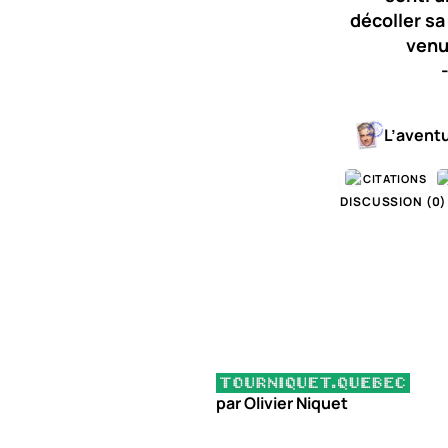
décoller sa
venue
L’avent
CITATIONS
DISCUSSION (
0
)
par Olivier Niquet