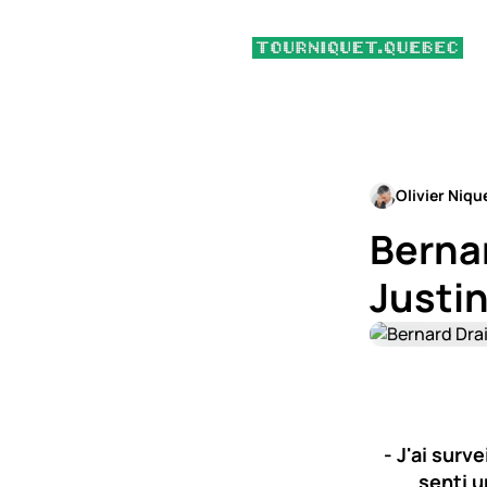
Olivier Niqu
Bernar
Justin
- J'ai surve
senti u