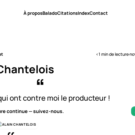
À propos
Balado
Citations
Index
Contact
et
<1 min de lecture
·
no
Chantelois
ui ont contre moi le producteur !
ure continue — suivez-nous.
ALAIN CHANTELOIS