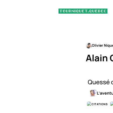
Olivier Niqu
Alain 
Quessé q
L’avent
CITATIONS