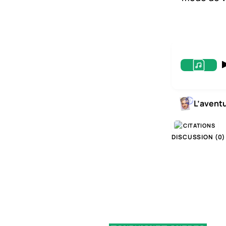
L’avent
CITATIONS
DISCUSSION (
0
)