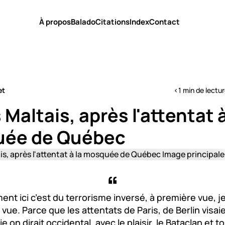
À propos
Balado
Citations
Index
Contact
et
<1 min de lectu
Maltais, après l'attentat à
ée de Québec
t ici c’est du terrorisme inversé, à première vue, je
vue. Parce que les attentats de Paris, de Berlin visaie
 on dirait occidental, avec le plaisir, le Bataclan et to