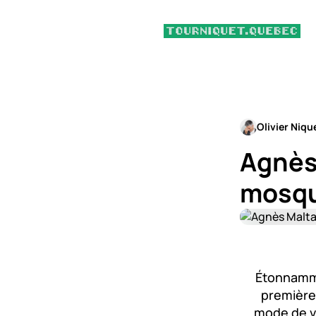
Olivier Niqu
Agnès 
mosqu
Étonnammen
première 
mode de vie