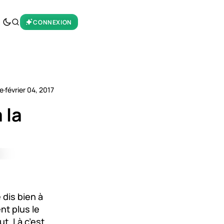
CONNEXION
re
·
février 04, 2017
 la
 dis bien à
nt plus le
ut. Là c’est